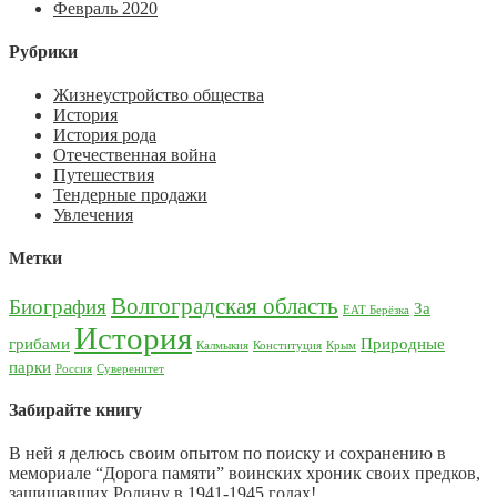
Февраль 2020
Рубрики
Жизнеустройство общества
История
История рода
Отечественная война
Путешествия
Тендерные продажи
Увлечения
Метки
Волгоградская область
Биография
За
ЕАТ Берёзка
История
грибами
Природные
Калмыкия
Конституция
Крым
парки
Россия
Суверенитет
Забирайте книгу
В ней я делюсь своим опытом по поиску и сохранению в
мемориале “Дорога памяти” воинских хроник своих предков,
защищавших Родину в 1941-1945 годах!